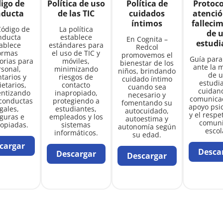
igo de
Política de uso
Política de
Protoco
nducta
de las TIC
cuidados
atenció
íntimos
falleci
Código de
La política
de 
nducta
establece
En Cognita –
estudi
ablece
estándares para
Redcol
ormas
el uso de TIC y
promovemos el
Guía para
torias para
móviles,
bienestar de los
ante la 
sonal,
minimizando
niños, brindando
de 
ntarios y
riesgos de
cuidado íntimo
estudi
ietarios,
contacto
cuando sea
cuidan
entizando
inapropiado,
necesario y
comunicac
conductas
protegiendo a
fomentando su
apoyo psi
egales,
estudiantes,
autocuidado,
y el respe
guras e
empleados y los
autoestima y
comun
opiadas.
sistemas
autonomía según
escol
informáticos.
su edad.
cargar
Desca
Descargar
Descargar