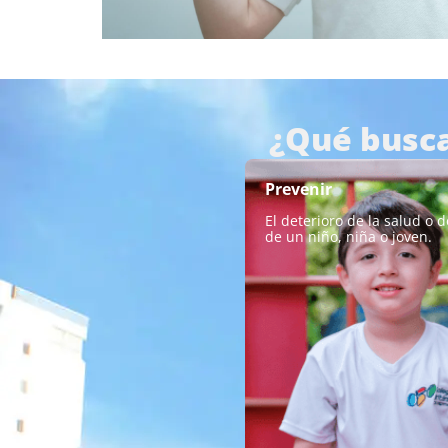
¿Qué busca
Prevenir
El deterioro de la salud o d
de un niño, niña o joven.