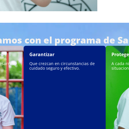
mos con el programa de S
Garantizar
Protege
esarrollo
Que crezcan en circunstancias de
A cada n
cuidado seguro y efectivo.
situacion