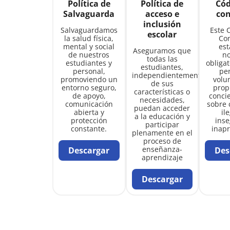
Política de
Política de
Cód
Salvaguarda
acceso e
co
inclusión
Salvaguardamos
Este 
escolar
la salud física,
Co
mental y social
est
Aseguramos que
de nuestros
n
todas las
estudiantes y
obliga
estudiantes,
personal,
per
independientemente
promoviendo un
volu
de sus
entorno seguro,
prop
características o
de apoyo,
conci
necesidades,
comunicación
sobre 
puedan acceder
abierta y
il
a la educación y
protección
inse
participar
constante.
inapr
plenamente en el
proceso de
enseñanza-
Descargar
Des
aprendizaje
Descargar