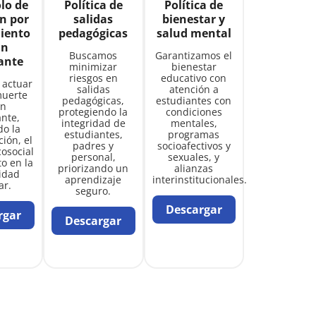
lo de
Política de
Política de
n por
salidas
bienestar y
miento
pedagógicas
salud mental
un
Buscamos
Garantizamos el
ante
minimizar
bienestar
riesgos en
educativo con
 actuar
salidas
atención a
muerte
pedagógicas,
estudiantes con
un
protegiendo la
condiciones
ante,
integridad de
mentales,
do la
estudiantes,
programas
ión, el
padres y
socioafectivos y
cosocial
personal,
sexuales, y
to en la
priorizando un
alianzas
idad
aprendizaje
interinstitucionales.
ar.
seguro.
Descargar
rgar
Descargar