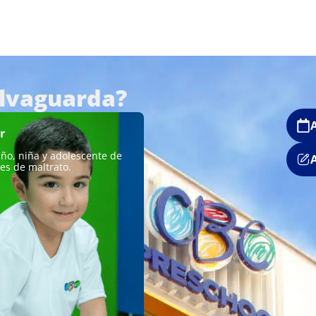
alvaguarda?
r
iño, niña y adolescente de
es de maltrato.