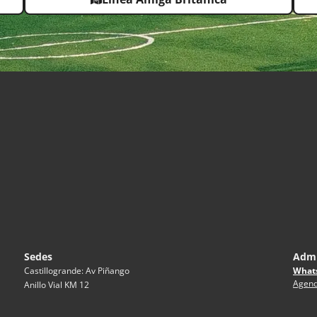
Sedes
Admi
What
Castillogrande: Av Piñango
Agend
Anillo Vial KM 12