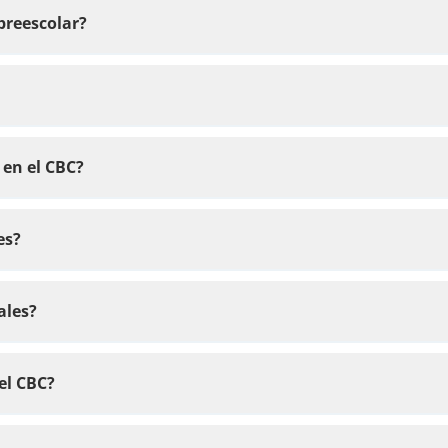
preescolar?
 en el CBC?
es?
ales?
el CBC?