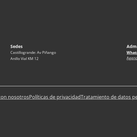
Sedes
Admi
What
Castillogrande: Av Piñango
Agend
Anillo Vial KM 12
con nosotros
Políticas de privacidad
Tratamiento de datos p