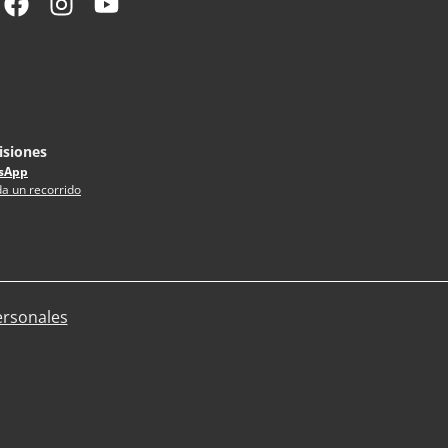
siones
sApp
a un recorrido
ersonales