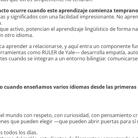
acto ocurre cuando este aprendizaje comienza tempran
as y significados con una facilidad impresionante. No apr
.
e activo, potencian el aprendizaje lingüístico de forma natu
en otro idioma.
ca aprender a relacionarse, y aquí entra un componente f
ramientas como RULER de Yale— desarrolla empatía, autorr
es cuando se integran a un entorno bilingüe: comunicarse 
o cuando enseñamos varios idiomas desde las primeras
 mundo con respeto, con curiosidad, con pensamiento críti
venes que pueden elegir —que pueden abrir puertas para sí
s todos los días.