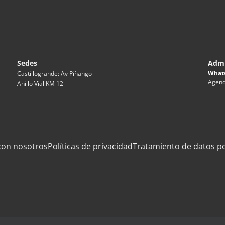
Sedes
Admi
What
Castillogrande: Av Piñango
Agend
Anillo Vial KM 12
con nosotros
Políticas de privacidad
Tratamiento de datos p