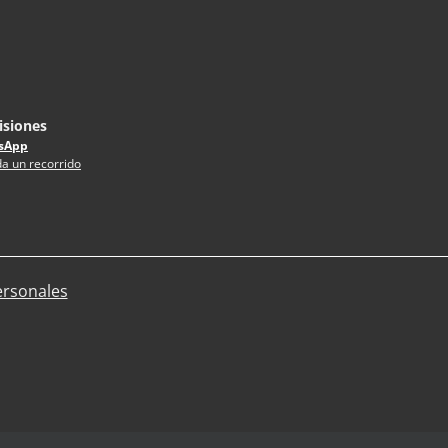
siones
sApp
a un recorrido
ersonales