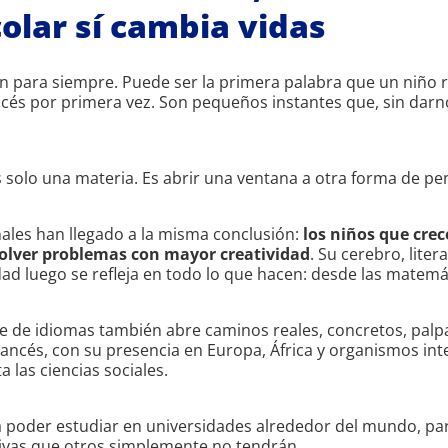
olar sí cambia vidas
 para siempre. Puede ser la primera palabra que un niño r
cés por primera vez. Son pequeños instantes que, sin darn
 solo una materia. Es abrir una ventana a otra forma de pe
nales han llegado a la misma conclusión:
los niños que cre
solver problemas con mayor creatividad
. Su cerebro, lite
ad luego se refleja en todo lo que hacen: desde las matemá
je de idiomas también abre caminos reales, concretos, palpab
 francés, con su presencia en Europa, África y organismos in
las ciencias sociales.
 poder estudiar en universidades alrededor del mundo, part
tivas que otros simplemente no tendrán.