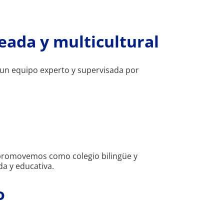
eada y multicultural
r un equipo experto y supervisada por
e promovemos como colegio bilingüe y
da y educativa.
o