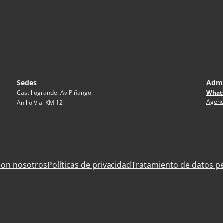
Sedes
Admi
What
Castillogrande: Av Piñango
Agend
Anillo Vial KM 12
con nosotros
Políticas de privacidad
Tratamiento de datos p