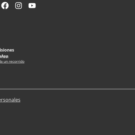
siones
sApp
a un recorrido
ersonales