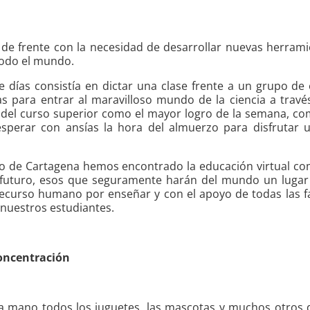
de frente con la necesidad de desarrollar nuevas herram
todo el mundo.
días consistía en dictar una clase frente a un grupo de e
s para entrar al maravilloso mundo de la ciencia a travé
s del curso superior como el mayor logro de la semana, com
o esperar con ansías la hora del almuerzo para disfrut
ánico de Cartagena hemos encontrado la educación virtual
el futuro, esos que seguramente harán del mundo un luga
 recurso humano por enseñar y con el apoyo de todas las 
 nuestros estudiantes.
concentración
a mano todos los juguetes, las mascotas y muchos otros 