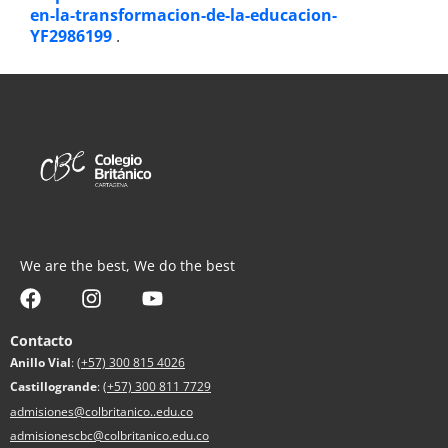
en-la-transformacion-de-la-educacion-
YF2986199
.
We are the best, We do the best
Contacto
Anillo Vial
:
(+57) 300 815 4026
Castillogrande
:
(+57) 300 811 7729
admisiones@colbritanico..edu.co
admisionescbc@colbritanico.edu.co