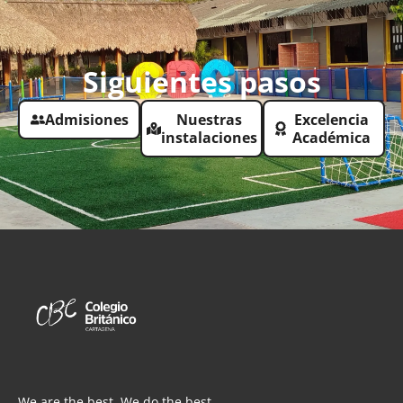
Siguientes pasos
Admisiones
Nuestras
Excelencia
instalaciones
Académica
We are the best, We do the best