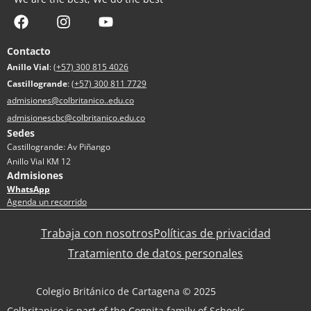
Contacto
Anillo Vial
:
(+57) 300 815 4026
Castillogrande
:
(+57) 300 811 7729
admisiones@colbritanico..edu.co
admisionescbc@colbritanico.edu.co
Sedes
Castillogrande: Av Piñango
Anillo Vial KM 12
Admisiones
WhatsApp
Agenda un recorrido
Trabaja con nosotros
Políticas de privacidad
Tratamiento de datos personales
Colegio Británico de Cartagena © 2025
Colbritanico is part of the Cognita family of Schools