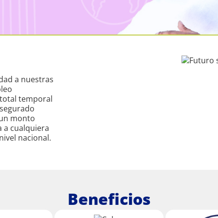
idad a nuestras
pleo
 total temporal
 asegurado
a un monto
a a cualquiera
ivel nacional.
Beneficios