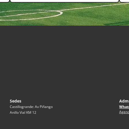
Sedes
Admi
What
Castillogrande: Av Piñango
Agend
Anillo Vial KM 12