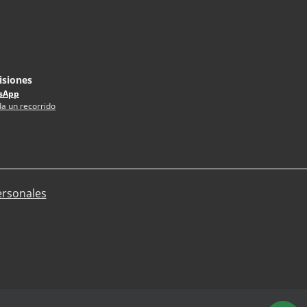
siones
sApp
a un recorrido
ersonales