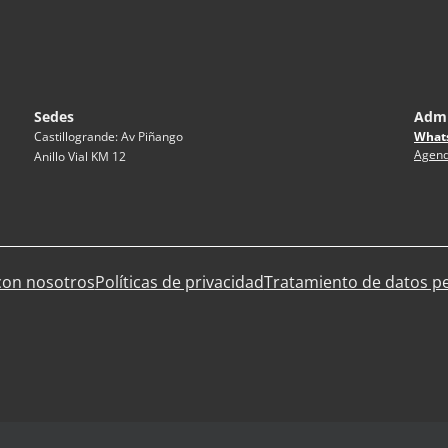
Sedes
Admi
What
Castillogrande: Av Piñango
Agend
Anillo Vial KM 12
con nosotros
Políticas de privacidad
Tratamiento de datos p